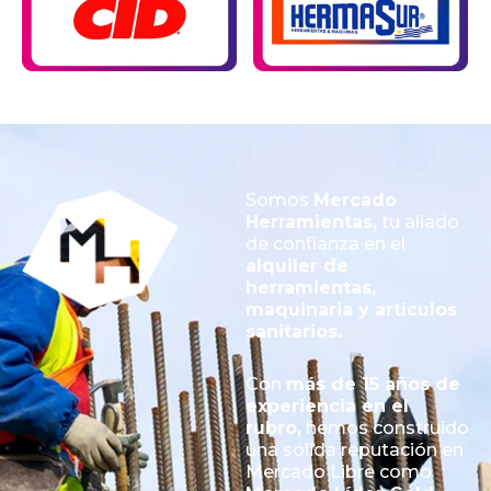
Somos
Mercado
Herramientas,
tu aliado
de confianza en el
alquiler de
herramientas,
maquinaria y artículos
sanitarios.
Con
más de 15 años de
experiencia en el
rubro,
hemos construido
una sólida reputación en
Mercado Libre como