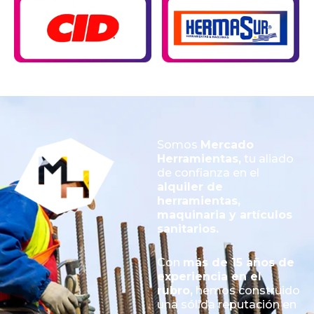
Somos
Mercado
Herramientas,
tu aliado
de confianza en el
alquiler de
herramientas,
maquinaria y artículos
sanitarios.
Con
más de 15 años de
experiencia en el
rubro,
hemos construido
una sólida reputación en